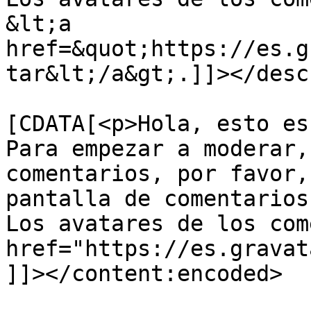
&lt;a 
href=&quot;https://es.g
tar&lt;/a&gt;.]]></desc
			<content:encoded><
[CDATA[<p>Hola, esto es
Para empezar a moderar,
comentarios, por favor,
pantalla de comentarios
Los avatares de los com
href="https://es.gravat
]]></content:encoded>
