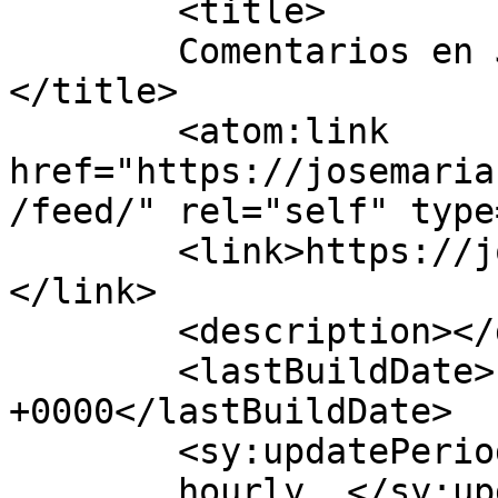
	<title>

	Comentarios en José María Ruiz Fotografía	
</title>

	<atom:link 
href="https://josemaria
/feed/" rel="self" type
	<link>https://josemariaruizfotografia.com/
</link>

	<description></description>

	<lastBuildDate>Fri, 27 Jun 2025 17:02:04 
+0000</lastBuildDate>

	<sy:updatePeriod>

	hourly	</sy:updatePeriod>
