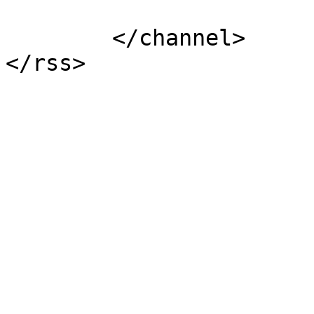
			</item>
	</channel>
