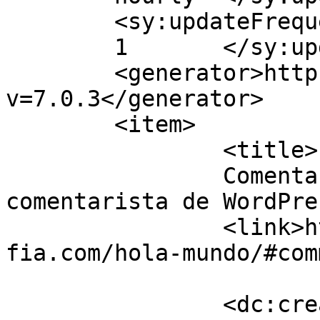
	<sy:updateFrequency>

	1	</sy:updateFrequency>

	<generator>https://wordpress.org/?
v=7.0.3</generator>

	<item>

		<title>

		Comentario en ¡Hola, mundo! por Un 
comentarista de WordPress		</titl
		<link>https://josemariaruizfotogra
fia.com/hola-mundo/#com
		<dc:creator><![CDATA[Un 