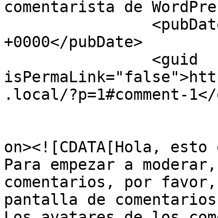
comentarista de WordPre
		<pubDate>Fri, 27 Jun 2025 17:02:04 
+0000</pubDate>

		<guid 
isPermaLink="false">htt
.local/?p=1#comment-1</
					<de
on><![CDATA[Hola, esto 
Para empezar a moderar,
comentarios, por favor,
pantalla de comentarios.
Los avatares de los com