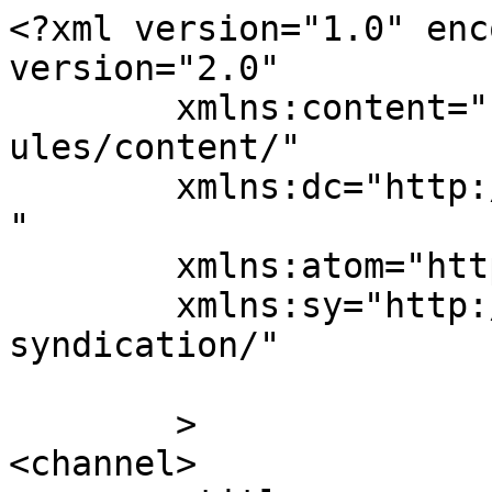
<?xml version="1.0" enc
version="2.0"

	xmlns:content="http://purl.org/rss/1.0/mod
ules/content/"

	xmlns:dc="http://purl.org/dc/elements/1.1/
"

	xmlns:atom="http://www.w3.org/2005/Atom"

	xmlns:sy="http://purl.org/rss/1.0/modules/
syndication/"

	>

<channel>
