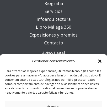
Biografía
Servicios
Infoarquitectura
Libro Málaga 360
Exposiciones y premios
Contacto
Aviso Legal
Política de privacidad
Gestionar consentimiento
Política de cookies (UE)
Para ofrecer las mejores experiencias, utilizamos tecnologías como las
cookies para almacenar y/o acceder a la información del dispositivo. El
Contacto
consentimiento de estas tecnologías nos permitirá procesar datos
como el comportamiento de navegación o las identificaciones únicas
en este sitio. No consentir o retirar el consentimiento, puede afectar
negativamente a ciertas características y funciones.
+34 617 347 908
info@josemariaruizfotografia.com
Aceptar