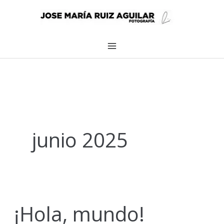
Ir
al
contenido
junio 2025
¡Hola, mundo!
¡Hola,