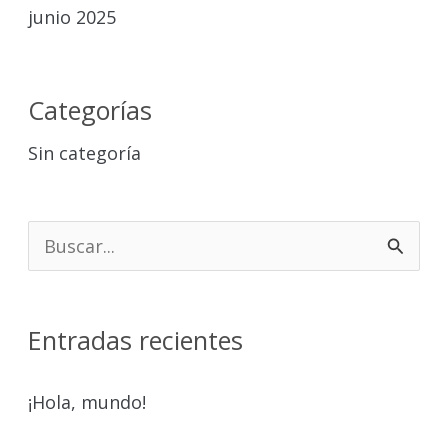
junio 2025
Categorías
Sin categoría
B
u
s
Entradas recientes
c
a
¡Hola, mundo!
r